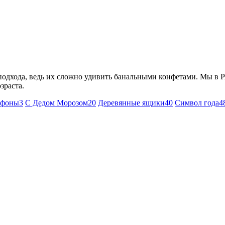
подхода, ведь их сложно удивить банальными конфетами. Мы в 
зраста.
тфоны
3
С Дедом Морозом
20
Деревянные ящики
40
Символ года
4