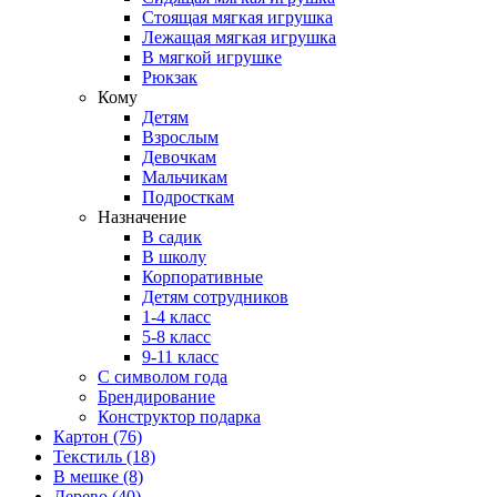
Стоящая мягкая игрушка
Лежащая мягкая игрушка
В мягкой игрушке
Рюкзак
Кому
Детям
Взрослым
Девочкам
Мальчикам
Подросткам
Назначение
В садик
В школу
Корпоративные
Детям сотрудников
1-4 класс
5-8 класс
9-11 класс
С символом года
Брендирование
Конструктор подарка
Картон
(76)
Текстиль
(18)
В мешке
(8)
Дерево
(40)