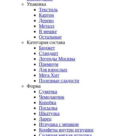
Упаковка
Текстиль
Картон
Дерево
Металл
В мешке
Остальные
Категория состава
Бюджет
Стандарт
Легенды Москвы
Премиум
Для взрослых
Мега Хит
Полезные сладости
Форма
Сумочка
Чемоданчик
Коробка
Посылка
Шкатулка
Ларец
Игрушка с мешком
Конфеты внутри игрушки
Сидящая мягкая игрушка