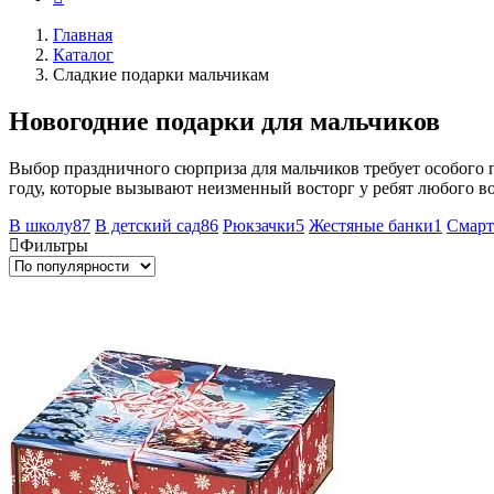
Главная
Каталог
Сладкие подарки мальчикам
Новогодние подарки для мальчиков
Выбор праздничного сюрприза для мальчиков требует особого 
году, которые вызывают неизменный восторг у ребят любого во
В школу
87
В детский сад
86
Рюкзачки
5
Жестяные банки
1
Смар
Фильтры