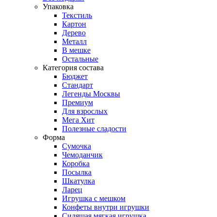
Упаковка
Текстиль
Картон
Дерево
Металл
В мешке
Остальные
Категория состава
Бюджет
Стандарт
Легенды Москвы
Премиум
Для взрослых
Мега Хит
Полезные сладости
Форма
Сумочка
Чемоданчик
Коробка
Посылка
Шкатулка
Ларец
Игрушка с мешком
Конфеты внутри игрушки
Сидящая мягкая игрушка