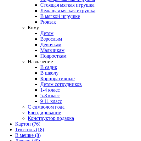
Стоящая мягкая игрушка
Лежащая мягкая игрушка
В мягкой игрушке
Рюкзак
Кому
Детям
Взрослым
Девочкам
Мальчикам
Подросткам
Назначение
В садик
В школу
Корпоративные
Детям сотрудников
1-4 класс
5-8 класс
9-11 класс
С символом года
Брендирование
Конструктор подарка
Картон
(76)
Текстиль
(18)
В мешке
(8)
Дерево
(40)