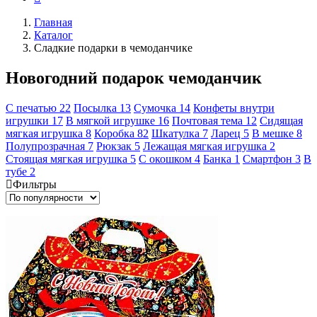
Главная
Каталог
Сладкие подарки в чемоданчике
Новогодний подарок чемоданчик
С печатью
22
Посылка
13
Сумочка
14
Конфеты внутри
игрушки
17
В мягкой игрушке
16
Почтовая тема
12
Сидящая
мягкая игрушка
8
Коробка
82
Шкатулка
7
Ларец
5
В мешке
8
Полупрозрачная
7
Рюкзак
5
Лежащая мягкая игрушка
2
Стоящая мягкая игрушка
5
С окошком
4
Банка
1
Смартфон
3
В
тубе
2
Фильтры