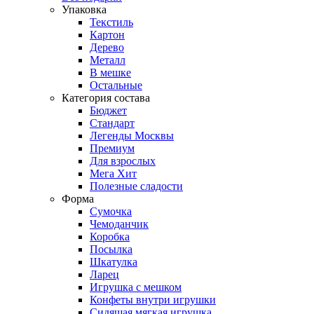
Упаковка
Текстиль
Картон
Дерево
Металл
В мешке
Остальные
Категория состава
Бюджет
Стандарт
Легенды Москвы
Премиум
Для взрослых
Мега Хит
Полезные сладости
Форма
Сумочка
Чемоданчик
Коробка
Посылка
Шкатулка
Ларец
Игрушка с мешком
Конфеты внутри игрушки
Сидящая мягкая игрушка