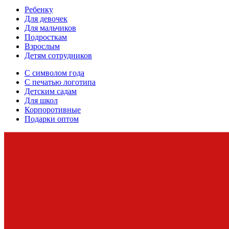
Ребенку
Для девочек
Для мальчиков
Подросткам
Взрослым
Детям сотрудников
С символом года
С печатью логотипа
Детским садам
Для школ
Корпоротивные
Подарки оптом