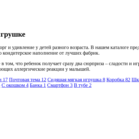
игрушке
рг и удивление у детей разного возраста. В нашем каталоге пр
о кондитерское наполнение от лучших фабрик.
 том, что ребенок получает сразу два сюрприза – сладости и игр
вающих аллергические реакции у малышей.
ки
17
Почтовая тема
12
Сидящая мягкая игрушка
8
Коробка
82
Шк
5
С окошком
4
Банка
1
Смартфон
3
В тубе
2