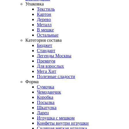
Упаковка
Текстиль
Картон
Дерево
Металл
В мешке
Остальные
Категория состава
Бюджет
Стандарт
Легенды Москвы
Премиум
Для взрослых
Мега Хит
Полезные сладости
Форма
Сумочка
Чемоданчик
Коробка
Посылка
Шкатулка
Ларец
Игрушка с мешком
Конфеты внутри игрушки
Сидящая мягкая игрушка