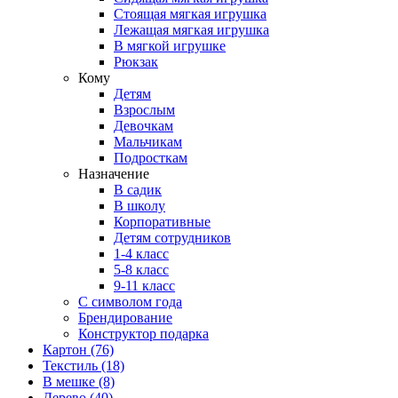
Стоящая мягкая игрушка
Лежащая мягкая игрушка
В мягкой игрушке
Рюкзак
Кому
Детям
Взрослым
Девочкам
Мальчикам
Подросткам
Назначение
В садик
В школу
Корпоративные
Детям сотрудников
1-4 класс
5-8 класс
9-11 класс
С символом года
Брендирование
Конструктор подарка
Картон
(76)
Текстиль
(18)
В мешке
(8)
Дерево
(40)