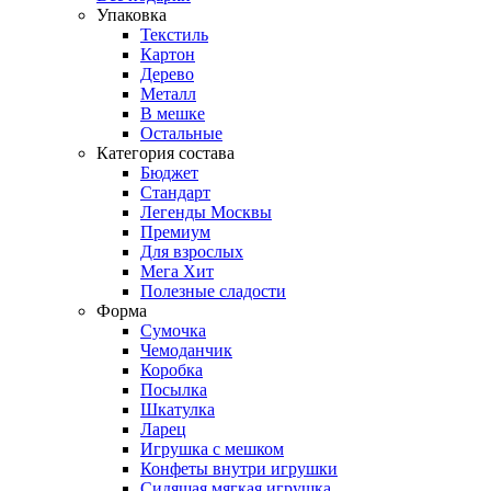
Упаковка
Текстиль
Картон
Дерево
Металл
В мешке
Остальные
Категория состава
Бюджет
Стандарт
Легенды Москвы
Премиум
Для взрослых
Мега Хит
Полезные сладости
Форма
Сумочка
Чемоданчик
Коробка
Посылка
Шкатулка
Ларец
Игрушка с мешком
Конфеты внутри игрушки
Сидящая мягкая игрушка