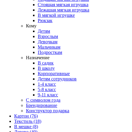
Стоящая мягкая игрушка
Лежащая мягкая игрушка
В мягкой игрушке
Рюкзак
Кому
Детям
Взрослым
Девочкам
Мальчикам
Подросткам
Назначение
В садик
В школу
Корпоративные
Детям сотрудников
1-4 класс
5-8 класс
9-11 класс
С символом года
Брендирование
Конструктор подарка
Картон
(76)
Текстиль
(18)
В мешке
(8)
Дерево
(40)