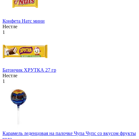
Конфета Натс мини
Нестле
1
Батончик ХРУТКА 27 гр
Нестле
1
Карамель леденцовая на палочке Чупа Чупс со вкусом фрукты
кола