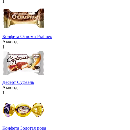
1
Конфета Отломи Pralineo
Акконд
1
Десерт Суфаэль
Акконд
1
Конфета Золотая пора