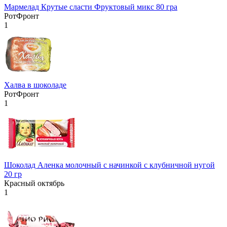
Мармелад Крутые сласти Фруктовый микс 80 гра
РотФронт
1
Халва в шоколаде
РотФронт
1
Шоколад Аленка молочный с начинкой с клубничной нугой
20 гр
Красный октябрь
1