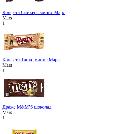
Конфета Сникерс минис Марс
Mars
1
Конфета Твикс минис Марс
Mars
1
Драже М&М’S шоколад
Mars
1