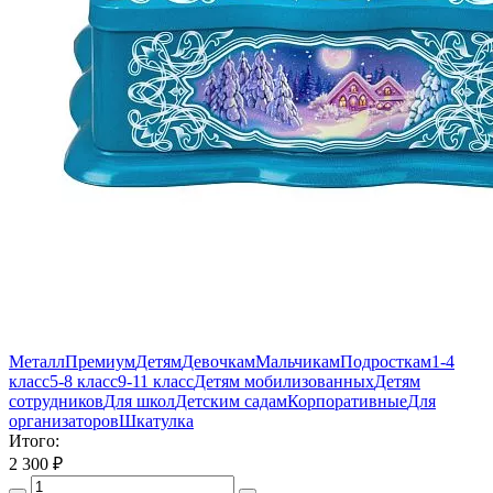
Металл
Премиум
Детям
Девочкам
Мальчикам
Подросткам
1-4
класс
5-8 класс
9-11 класс
Детям мобилизованных
Детям
сотрудников
Для школ
Детским садам
Корпоративные
Для
организаторов
Шкатулка
Итого:
2 300
₽