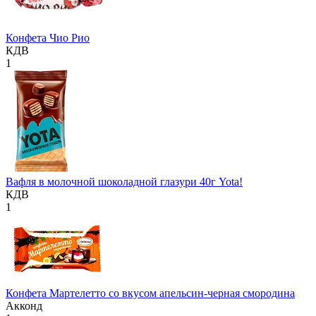
Конфета Чио Рио
КДВ
1
Вафля в молочной шоколадной глазури 40г Yota!
КДВ
1
Конфета Мартелетто со вкусом апельсин-черная смородина
Акконд