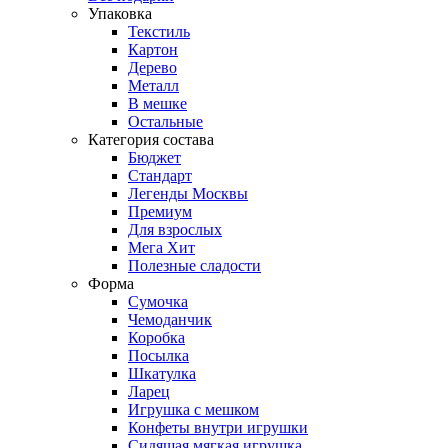
Упаковка
Текстиль
Картон
Дерево
Металл
В мешке
Остальные
Категория состава
Бюджет
Стандарт
Легенды Москвы
Премиум
Для взрослых
Мега Хит
Полезные сладости
Форма
Сумочка
Чемоданчик
Коробка
Посылка
Шкатулка
Ларец
Игрушка с мешком
Конфеты внутри игрушки
Сидящая мягкая игрушка