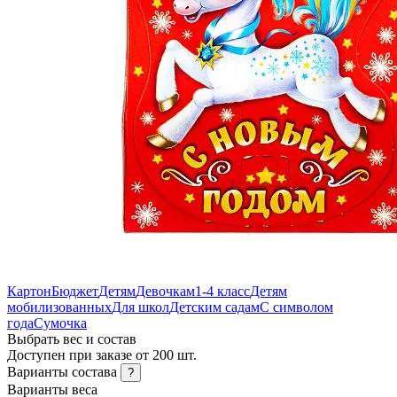
Картон
Бюджет
Детям
Девочкам
1-4 класс
Детям
мобилизованных
Для школ
Детским садам
С символом
года
Сумочка
Выбрать вес и состав
Доступен при заказе от 200 шт.
Варианты состава
?
Варианты веса