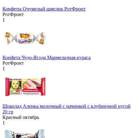
Конфеты Очумелый шмелик РотФронт
РотФронт
1
Конфета Чудо-Ягода Мармеладная курага
РотФронт
1
Шоколад Аленка молочный с начинкой с клубничной нугой
20 гр
Красный октябрь
1