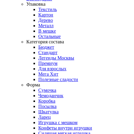
Упаковка
Текстиль
Картон
Дерево
Металл
В мешке
Остальные
Категория состава
Бюджет
Стандарт
Легенды Москвы
Премиум
Для взрослых
Мега Хит
Полезные сладости
Форма
Сумочка
Чемоданчик
Коробка
Посылка
Шкатулка
Ларец
Игрушка с мешком
Конфеты внутри игрушки
Сидящая мягкая игрушка