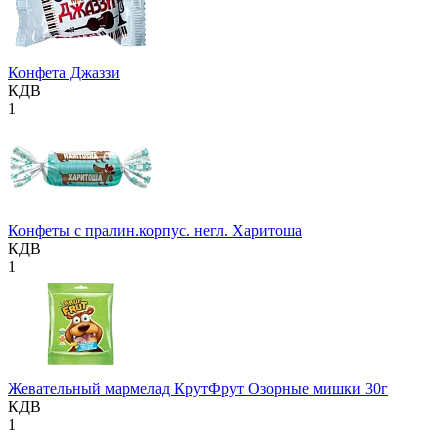
Конфета Джаззи
КДВ
1
Конфеты с пралин.корпус. негл. Харитоша
КДВ
1
Жевательный мармелад КрутФрут Озорные мишки 30г
КДВ
1