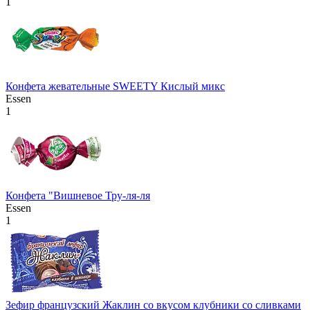
1
Конфета жевательные SWEETY Кислый микс
Essen
1
Конфета "Вишневое Тру-ля-ля
Essen
1
Зефир французский Жаклин со вкусом клубники со сливками