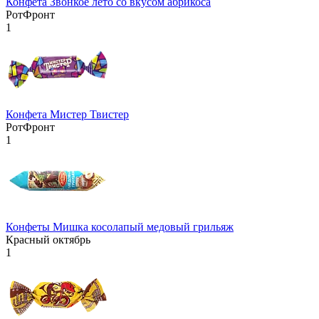
Конфета Звонкое лето со вкусом абрикоса
РотФронт
1
Конфета Мистер Твистер
РотФронт
1
Конфеты Мишка косолапый медовый грильяж
Красный октябрь
1